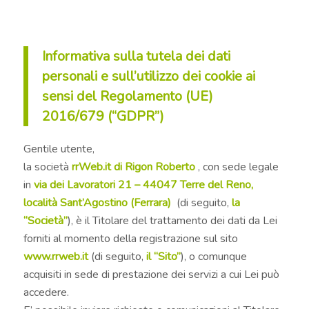
Informativa sulla tutela dei dati
personali e sull’utilizzo dei cookie ai
sensi
del Regolamento (UE)
2016/679 (“GDPR”)
Gentile utente,
la società
rrWeb.it di Rigon Roberto
, con sede legale
in
via dei Lavoratori 21 – 44047 Terre del Reno,
località Sant’Agostino (Ferrara)
(di seguito,
la
“Società”
), è il Titolare del trattamento dei dati da Lei
forniti al momento della registrazione sul sito
www.rrweb.it
(di seguito,
il “Sito”
), o comunque
acquisiti in sede di prestazione dei servizi a cui Lei può
accedere.