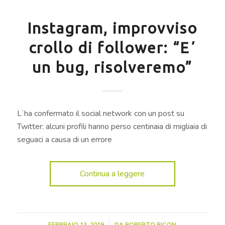
Instagram, improvviso
crollo di follower: “Eʼ
un bug, risolveremo”
Lʼha confermato il social network con un post su
Twitter: alcuni profili hanno perso centinaia di migliaia di
seguaci a causa di un errore
Continua a leggere
/
FEBBRAIO 13, 2019
DA
ROBERTO RIGON