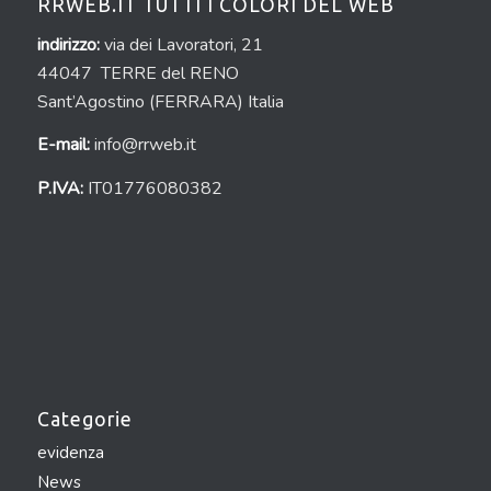
RRWEB.IT TUTTI I COLORI DEL WEB
indirizzo:
via dei Lavoratori, 21
44047 TERRE del RENO
Sant’Agostino (FERRARA) Italia
E-mail:
info@rrweb.it
P.IVA:
IT01776080382
Categorie
evidenza
News