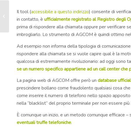
Bufera su Google, gli
Il tool (
accessibile a questo indirizzo
) consente di verific
sviluppatori di app
in contatto, è
ufficialmente registrato al Registro degli 
terze possono leggere
la tua email....
prima di rispondere alla chiamata oppure per verificare s
imbrogliarlo. Lo strumento di AGCOM è quindi ottimo nel 
Ad esempio non informa della tipologia di comunicazione 
rispondere alla chiamata se si vuole capire qual è la mo
qualcosa di estremamente rivoluzionario: ad oggi sono tant
se un numero specifico appartiene ad un call center che 
La pagina web di AGCOM offre però un
database ufficia
prescindere bollano come fraudolento qualsiasi cosa che p
come inserire il numero di telefono nello spazio apposit
nella “blacklist” del proprio terminale per non essere più 
È comunque un inizio, e un metodo comunque efficace – so
eventuali truffe telefoniche
.