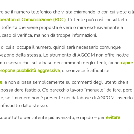
are se il numero telefonico che vi sta chiamando, o con cui siete già
Operatori di Comunicazione (ROC)
. L’utente può così consultarlo
e l’offerta che viene proposta è vera o mira esclusivamente a
caso di verifica, ma non dà troppe informazioni.
di cui si occupa il numero, quindi sarà necessario comunque
tivazione della stessa. Lo strumento di AGCOM non offre inoltre
i i servizi che, sulla base dei commenti degli utenti, fanno
capire
propone pubblicità aggressiva
, o se invece è affidabile.
le
, e non si basa semplicemente su commenti degli utenti che a
ossa dare fastidio. C’è parecchio lavoro “manuale” da fare, però,
o e, se il numero non è presente nei database di AGCOM, inserirlo
infastidito dallo stesso.
prattutto per l’utente più avanzato, e rapido – per
evitare