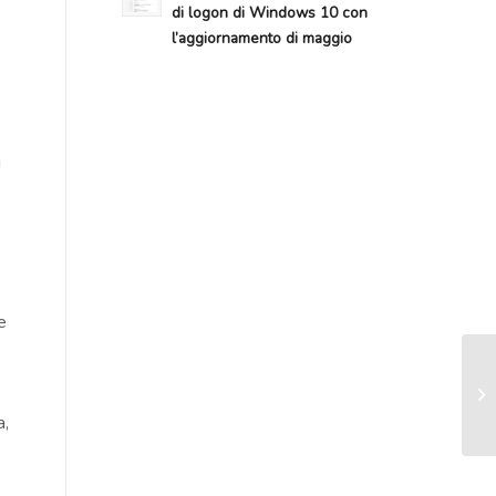
di logon di Windows 10 con
l’aggiornamento di maggio
i
e
a,
o