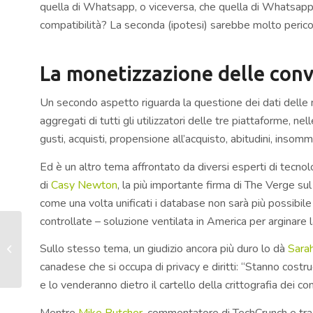
quella di Whatsapp, o viceversa, che quella di Whatsapp 
compatibilità? La seconda (ipotesi) sarebbe molto perico
La monetizzazione delle conv
Un secondo aspetto riguarda la questione dei dati delle n
aggregati di tutti gli utilizzatori delle tre piattaforme, n
gusti, acquisti, propensione all’acquisto, abitudini, insomm
Ed è un altro tema affrontato da diversi esperti di tecno
di
Casy Newton
, la più importante firma di The Verge su
come una volta unificati i database non sarà più possibil
controllate – soluzione ventilata in America per arginare 
Gdpr, fioccano i reclami
Sullo stesso tema, un giudizio ancora più duro lo dà
Sara
contro i big del web:
già 95mila in Europa
canadese che si occupa di privacy e diritti: “Stanno cost
e lo venderanno dietro il cartello della crittografia dei co
Mentre
Mike Butcher
, commentatore di TechCrunch e tra i