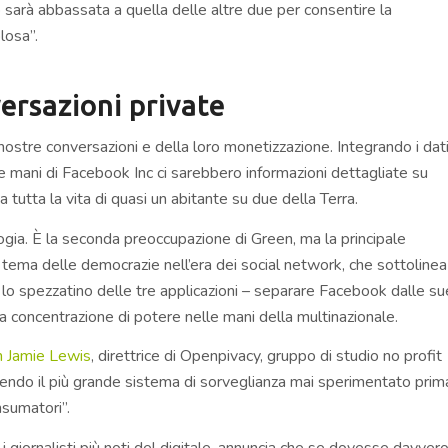
sarà abbassata a quella delle altre due per consentire la
losa”.
ersazioni private
ostre conversazioni e della loro monetizzazione. Integrando i dat
elle mani di Facebook Inc ci sarebbero informazioni dettagliate su
a tutta la vita di quasi un abitante su due della Terra.
logia. È la seconda preoccupazione di Green, ma la principale
l tema delle democrazie nell’era dei social network, che sottolinea
e lo spezzatino delle tre applicazioni – separare Facebook dalle su
la concentrazione di potere nelle mani della multinazionale.
h Jamie Lewis
, direttrice di Openpivacy, gruppo di studio no profit
ruendo il più grande sistema di sorveglianza mai sperimentato prim
nsumatori”.
 giornalisti più noti del digitale, annuncia che se dovesse davver