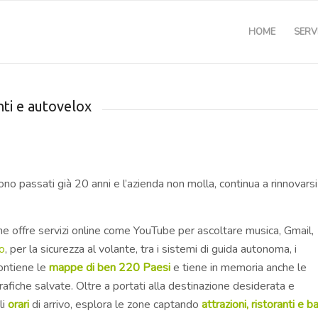
HOME
SERVI
nti e autovelox
o passati già 20 anni e l’azienda non molla, continua a rinnovarsi
che offre servizi online come YouTube per ascoltare musica, Gmail,
to
, per la sicurezza al volante, tra i sistemi di guida autonoma, i
contiene le
mappe
di ben 220 Paesi
e tiene in memoria anche le
grafiche salvate. Oltre a portati alla destinazione desiderata e
li
orari
di arrivo, esplora le zone captando
attrazioni, ristoranti e ba