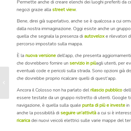
Permette anche di creare elenchi dei luoghi preferiti da con
negozi grazie alla
street view
.
Bene, direi già superlativo, anche se è qualcosa a cui orma
dalla nostra immaginazione. Oggi esiste anche un gruppo
quella che segnala la presenza di
autovelox
e rilevatori 
percorso impostato sulla mappa.
È la
nuova versione
dell’app, che presenta aggiornamenti a
che dovrebbero fornire un
servizio in più
agli utenti, per 
eventuali code e pericoli sulla strada. Sono opzioni già d
Google presenta il suo
che dovrebbe proprio ricalcare quelli di quest’app.
nuovo Safety Center in
Italia: tutti i vostri dati
Ancora il Colosso non ha parlato del
rilascio pubblico
dell
e...
essere testate da un gruppo ristretto di utenti. Google t
navigazione, è quella sulla quale
punta di più e investe
in
anche la possibilità di
seguire un’attività
a cui si è intere
ricarica
dei nuovi veicoli elettrici sulle varie mappe del terr