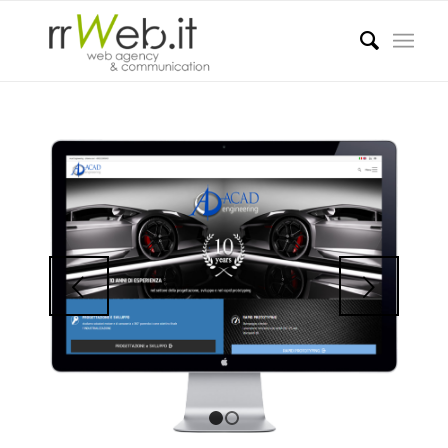
Succ
1
2