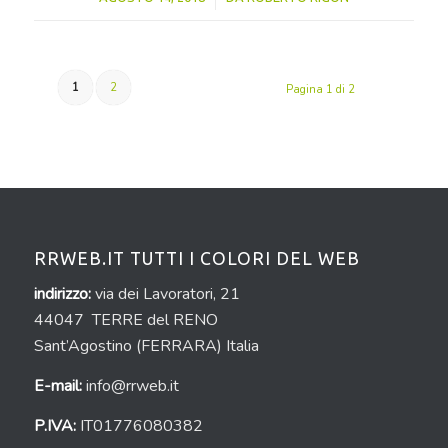
1
2
Pagina 1 di 2
RRWEB.IT TUTTI I COLORI DEL WEB
indirizzo:
via dei Lavoratori, 21
44047 TERRE del RENO
Sant’Agostino (FERRARA) Italia
E-mail:
info@rrweb.it
P.IVA:
IT01776080382