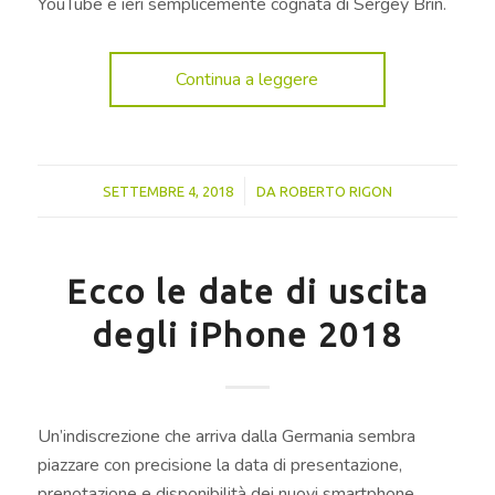
YouTube e ieri semplicemente cognata di Sergey Brin.
Continua a leggere
/
SETTEMBRE 4, 2018
DA
ROBERTO RIGON
Ecco le date di uscita
degli iPhone 2018
Un’indiscrezione che arriva dalla Germania sembra
piazzare con precisione la data di presentazione,
prenotazione e disponibilità dei nuovi smartphone