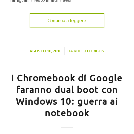
famigliari. Presto in altri Paesi
Continua a leggere
/
AGOSTO 18, 2018
DA
ROBERTO RIGON
I Chromebook di Google
faranno dual boot con
Windows 10: guerra ai
notebook